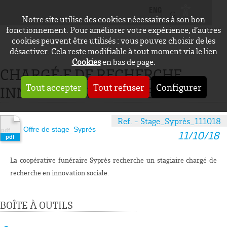
ENGLISH
Notre site utilise des cookies nécessaires à son bon
CONNEXION
fonctionnement. Pour améliorer votre expérience, d’autres
cookies peuvent être utilisés : vous pouvez choisir de les
désactiver. Cela reste modifiable à tout moment via le lien
Cookies
en bas de page.
CHARGÉ·E DE RECHERCHE
Tout accepter
Tout refuser
Configurer
INNOVATION SOCIALE
Ref. - Stage_Syprès_111018
Offre de stage_Syprès
11/10/18
La coopérative funéraire Syprès recherche un stagiaire chargé de
recherche en innovation sociale.
BOÎTE À OUTILS